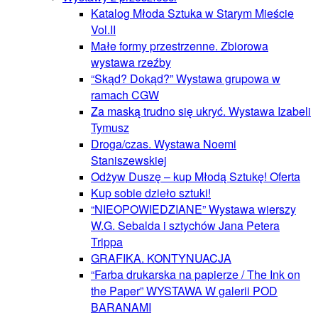
Katalog Młoda Sztuka w Starym Mieście
Vol.II
Małe formy przestrzenne. Zbiorowa
wystawa rzeźby
“Skąd? Dokąd?” Wystawa grupowa w
ramach CGW
Za maską trudno się ukryć. Wystawa Izabeli
Tymusz
Droga/czas. Wystawa Noemi
Staniszewskiej
Odżyw Duszę – kup Młodą Sztukę! Oferta
Kup sobie dzieło sztuki!
“NIEOPOWIEDZIANE” Wystawa wierszy
W.G. Sebalda i sztychów Jana Petera
Trippa
GRAFIKA. KONTYNUACJA
“Farba drukarska na papierze / The Ink on
the Paper” WYSTAWA W galerii POD
BARANAMI