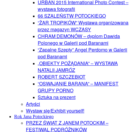
URBAN 2015 International Photo Contest –
wystawa fotografii
66 SZALEŃSTW POTOCKIEGO
“ŻAR TROPIKÓW” Wystawa organizowana
przez magazyn WCZASY
CHRAM DEMONÓW – dyplom Dawida
Polonego w Galerii pod Baranami
“Zapalne Szepty” Angel Perdomo w Galerii
pod Baranami
„OBIEKTY POŻĄDANIA” – WYSTAWA
NATALII JAMRÓZ
ROBERT SZCZEBIOT
“OSWAJANIE BARANA” – MANIFEST
GRUPY PORNO
Sztuka na prezent
Artyści
Wystaw się/Exhibit yourself!
Rok Jana Potockiego
PRZEZ ŚWIAT Z JANEM POTOCKIM –
FESTIWAL PODRÓŻNIKÓW