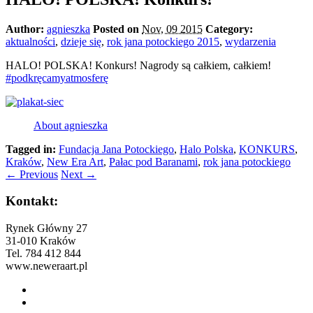
Author:
agnieszka
Posted on
Nov, 09 2015
Category:
aktualności
,
dzieje się
,
rok jana potockiego 2015
,
wydarzenia
HALO! POLSKA! Konkurs! Nagrody są całkiem, całkiem!
‪#‎
podkręcamyatmosferę‬
About agnieszka
Tagged in:
Fundacja Jana Potockiego
,
Halo Polska
,
KONKURS
,
Kraków
,
New Era Art
,
Pałac pod Baranami
,
rok jana potockiego
←
Previous
Next
→
Kontakt:
Rynek Główny 27
31-010 Kraków
Tel. 784 412 844
www.neweraart.pl