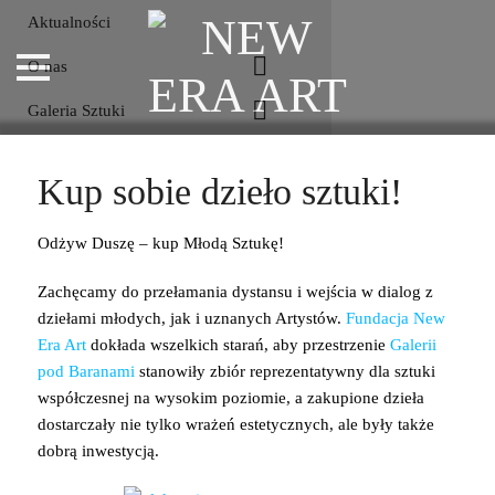
Aktualności
O nas
Galeria Sztuki
Rok Jana Potockiego
Kup sobie dzieło sztuki!
Kontakt
Odżyw Duszę – kup Młodą Sztukę!
Zachęcamy do przełamania dystansu i wejścia w dialog z
dziełami młodych, jak i uznanych Artystów.
Fundacja New
Era Art
dokłada wszelkich starań, aby przestrzenie
Galerii
pod Baranami
stanowiły zbiór reprezentatywny dla sztuki
współczesnej na wysokim poziomie, a zakupione dzieła
dostarczały nie tylko wrażeń estetycznych, ale były także
dobrą inwestycją.