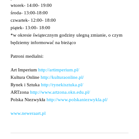
wtorek- 14:00- 19:00
środa- 13:00-18:00
czwartek- 12:00- 18:00
piątek- 13:00- 18:00
*w okresie świątecznym godziny ulegną zmianie, o czym
będziemy informować na bieżąco
Patroni medialni:
Art Imperium
http://artimperium.pl/
Kultura Online
http://kulturaonline.pl/
Rynek i Sztuka
http://rynekisztuka.pl/
ARTzona
http://
www.artzona.okn.edu.pl/
Polska Niezwykła
http://
www.polskaniezwykla.pl/
www.neweraart.pl