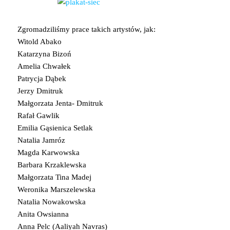
Zgromadziliśmy prace takich artystów, jak:
Witold Abako
Katarzyna Bizoń
Amelia Chwałek
Patrycja Dąbek
Jerzy Dmitruk
Małgorzata Jenta- Dmitruk
Rafał Gawlik
Emilia Gąsien
ica Setlak
Natalia Jamróz
Magda Karwowska
Barbara Krzaklewska
Małgorzata Tina Madej
Weronika Marszelewska
Natalia Nowakowska
Anita Owsianna
Anna Pelc (Aaliyah Navras)