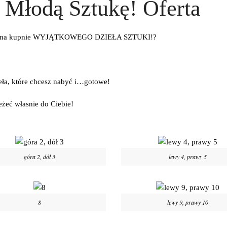
Młodą Sztukę! Oferta
ży Ci na kupnie WYJĄTKOWEGO DZIEŁA SZTUKI!?
eła, które chcesz nabyć i…gotowe!
eżeć własnie do Ciebie!
góra 2, dół 3
lewy 4, prawy 5
8
lewy 9, prawy 10