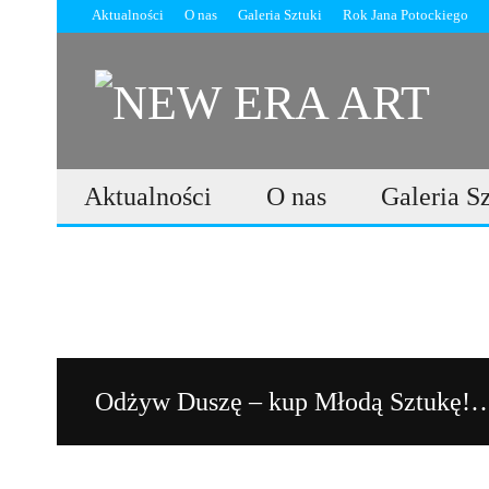
Aktualności
O nas
Galeria Sztuki
Rok Jana Potockiego
Aktualności
O nas
Galeria S
Odżyw Duszę – kup Młodą Sz