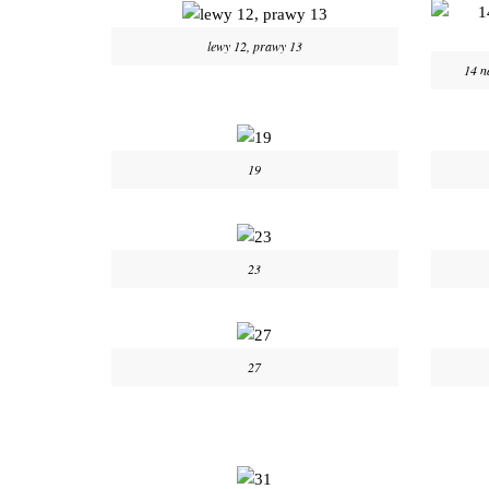
lewy 12, prawy 13
14 n
19
23
27