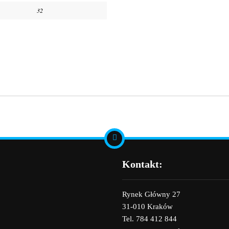
32
Kontakt:
Rynek Główny 27
31-010 Kraków
Tel. 784 412 844