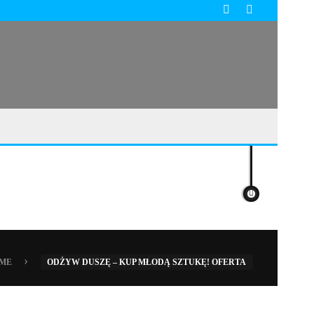
›
ME
ODŻYW DUSZĘ – KUP MŁODĄ SZTUKĘ! OFERTA