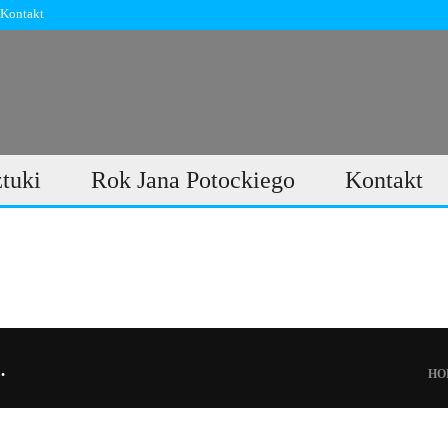
Kontakt
ztuki
Rok Jana Potockiego
Kontakt
tukę! Oferta
HO