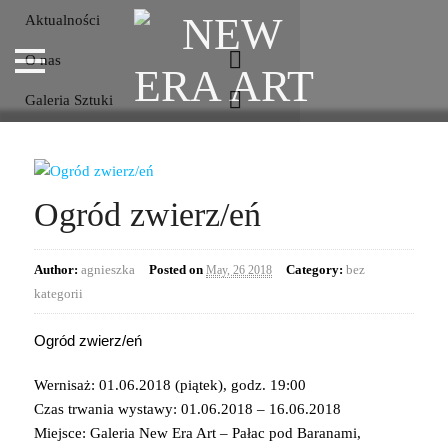
Aktualności
O nas
Galeria Sztuki
Rok Jana Potockiego
Kontakt
Ogród zwierz/eń
Author:
agnieszka
Posted on
Category:
bez
May, 26 2018
kategorii
Ogród zwierz/eń
Wernisaż: 01.06.2018 (piątek), godz. 19:00
Czas trwania wystawy: 01.06.2018 – 16.06.2018
Miejsce: Galeria New Era Art – Pałac pod Baranami,