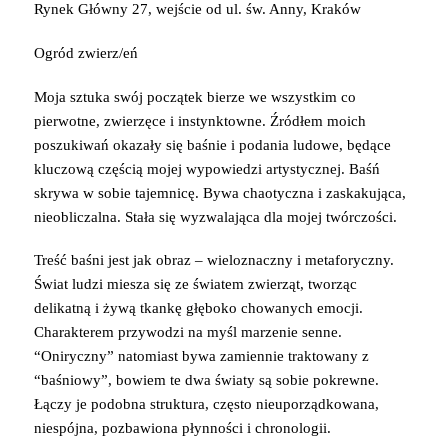
Rynek Główny 27, wejście od ul. św. Anny, Kraków
Ogród zwierz/eń
Moja sztuka swój początek bierze we wszystkim co
pierwotne, zwierzęce i instynktowne. Źródłem moich
poszukiwań okazały się baśnie i podania ludowe, będące
kluczową częścią mojej wypowiedzi artystycznej. Baśń
skrywa w sobie tajemnicę. Bywa chaotyczna i zaskakująca,
nieobliczalna. Stała się wyzwalająca dla mojej twórczości.
Treść baśni jest jak obraz – wieloznaczny i metaforyczny.
Świat ludzi miesza się ze światem zwierząt, tworząc
delikatną i żywą tkankę głęboko chowanych emocji.
Charakterem przywodzi na m
yśl marzenie senne.
“Oniryczny” natomiast bywa zamiennie traktowany z
“baśniowy”, bowiem te dwa światy są sobie pokrewne.
Łączy je podobna struktura, często nieuporządkowana,
niespójna, pozbawiona płynności i chronologii.